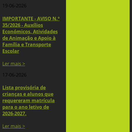
19-06-2026
IMPORTANTE - AVISO N.º
35/2026 - Auxílios
Económicos, Atividades
de Animação e Apoio à
Família e Transporte
Escolar
Ler mais >
17-06-2026
Lista provisória de
crianças e alunos que
requereram matrícula
para o ano letivo de
2026-2027.
Ler mais >