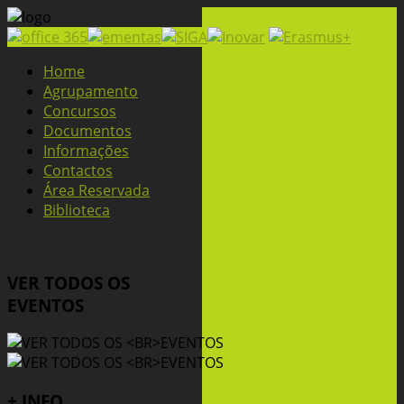
Home
Agrupamento
Concursos
Documentos
Informações
Contactos
Área Reservada
Biblioteca
VER TODOS OS
EVENTOS
+ INFO