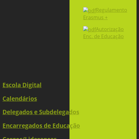
Regulamento
Erasmus +
Autorização
Enc. de Educação
Escola Digital
Calendários
Delegados e Subdelegados
Encarregados de Educação