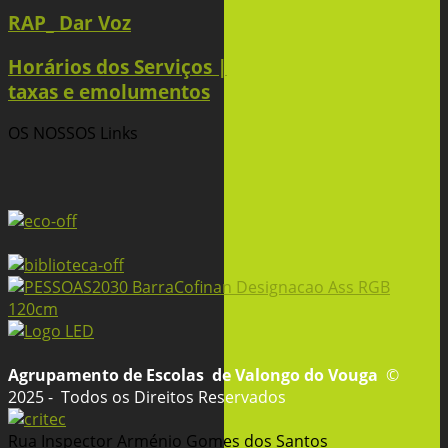
RAP_ Dar Voz
Horários dos Serviços |
taxas e emolumentos
OS NOSSOS
Links
Agrupamento de Escolas
de Valongo do Vouga
©
2025 - Todos os Direitos Reservados
Rua Inspector Arménio Gomes dos Santos