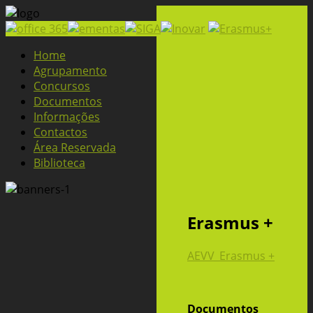
Home
Agrupamento
Concursos
Documentos
Informações
Contactos
Área Reservada
Biblioteca
Erasmus +
AEVV_Erasmus +
Documentos