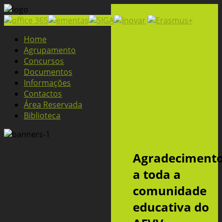
Home
Agrupamento
Concursos
Documentos
Informações
Contactos
Área Reservada
Biblioteca
Agradeciment
a toda a
comunidade
educativa do