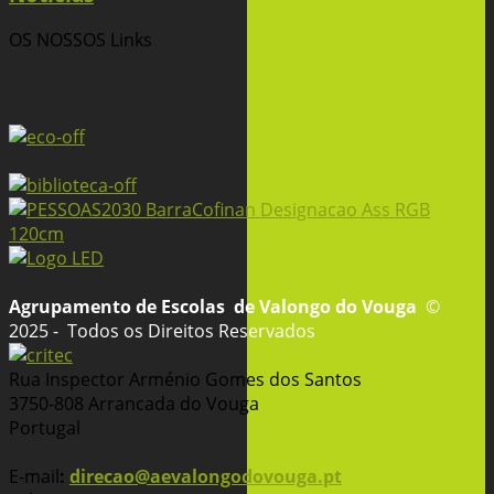
OS NOSSOS
Links
Agrupamento de Escolas
de Valongo do Vouga
©
2025 - Todos os Direitos Reservados
Rua Inspector Arménio Gomes dos Santos
3750-808 Arrancada do Vouga
Portugal
E-mail
:
direcao@aevalongodovouga.pt