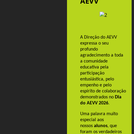
AEVV
A Direção do AEVV
expressa o seu
profundo
agradecimento a toda
a comunidade
educativa pela
participação
entusiástica, pelo
empenho e pelo
espírito de colaboração
demonstrados no
Dia
do AEVV 2026
.
Uma palavra muito
especial aos
nossos
alunos
, que
foram os verdadeiros