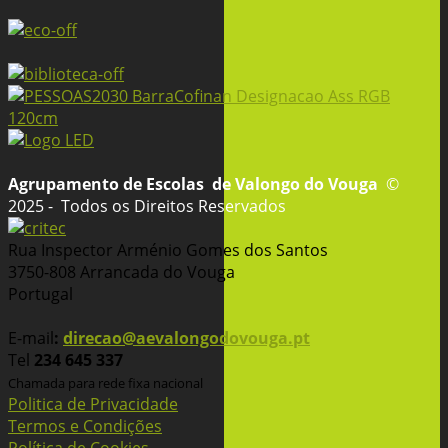
Agrupamento de Escolas
de Valongo do Vouga
©
2025 - Todos os Direitos Reservados
Rua Inspector Arménio Gomes dos Santos
3750-808 Arrancada do Vouga
Portugal
E-mail
:
direcao@aevalongodovouga.pt
Tel
234 645 337
Chamada para rede fixa nacional
Politica de Privacidade
Termos e Condições
Política de Cookies