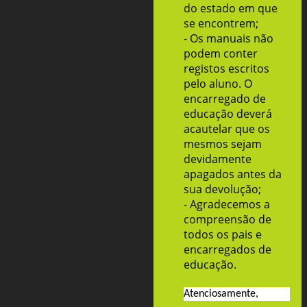
do estado em que
se encontrem;
- Os manuais não
podem conter
registos escritos
pelo aluno. O
encarregado de
educação deverá
acautelar que os
mesmos sejam
devidamente
apagados antes da
sua devolução;
- Agradecemos a
compreensão de
todos os pais e
encarregados de
educação.
Atenciosamente,