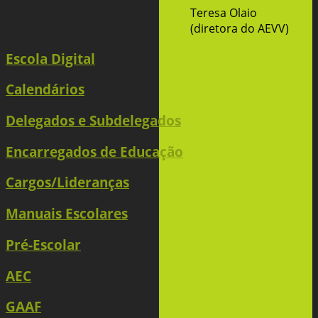
Teresa Olaio
(diretora do AEVV)
Escola Digital
Calendários
Delegados e Subdelegados
Encarregados de Educação
Cargos/Lideranças
Manuais Escolares
Pré-Escolar
AEC
GAAF