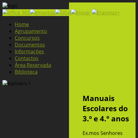
Home
Agrupamento
Concursos
Documentos
Informações
Contactos
Área Reservada
Biblioteca
Manuais
Escolares do
3.º e 4.° anos
Ex.mos Senhores