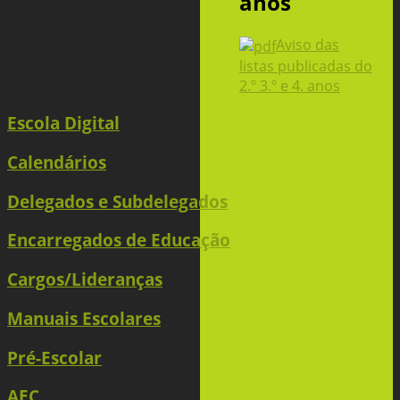
anos
Aviso das
listas publicadas do
2.º 3.º e 4. anos
Escola Digital
Calendários
Delegados e Subdelegados
Encarregados de Educação
Cargos/Lideranças
Manuais Escolares
Pré-Escolar
AEC