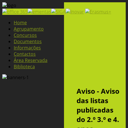
Home
Agrupamento
Concursos
Documentos
Informações
Contactos
Área Reservada
Biblioteca
Aviso - Aviso
das listas
publicadas
do 2.º 3.º e 4.