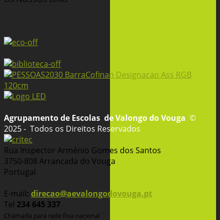
Agrupamento de Escolas
de Valongo do Vouga
©
2025 - Todos os Direitos Reservados
Rua Inspector Arménio Gomes dos Santos
3750-808 Arrancada do Vouga
Portugal
E-mail
:
direcao@aevalongodovouga.pt
Tel
234 645 337
Chamada para rede fixa nacional