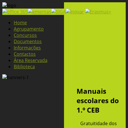
Home
Agrupamento
Concursos
Documentos
Informações
Contactos
Área Reservada
Biblioteca
Manuais
escolares do
1.º CEB
Gratuitidade dos