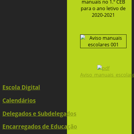
manuais no 1.º CEB
para o ano letivo de
2020-2021
Aviso_manuais_escolare
Escola Digital
Calendários
Delegados e Subdelegados
Encarregados de Educação