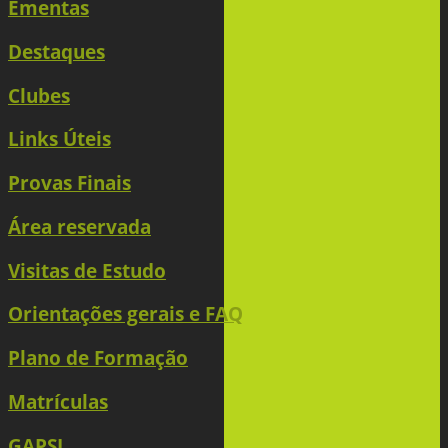
Ementas
Destaques
Clubes
Links Úteis
Provas Finais
Área reservada
Visitas de Estudo
Orientações gerais e FAQ
Plano de Formação
Matrículas
GAPSI