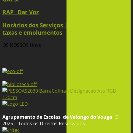
RAP_ Dar Voz
Horários dos Serviços |
taxas e emolumentos
OS NOSSOS
Links
Agrupamento de Escolas
de Valongo do Vouga
©
2025 - Todos os Direitos Reservados