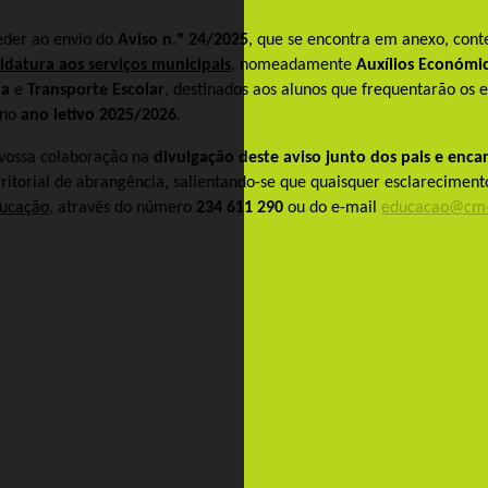
eder ao envio do
Aviso n.º 24/2025
, que se encontra em anexo, cont
idatura aos serviços municipais
, nomeadamente
Auxílios Económic
ia
e
Transporte Escolar
, destinados aos alunos que frequentarão os 
 no
ano letivo 2025/2026
.
a vossa colaboração na
divulgação deste aviso junto dos pais e enca
ritorial de abrangência, salientando-se que quaisquer esclareciment
ducação
, através do número
234 611 290
ou do e-mail
educacao@cm-