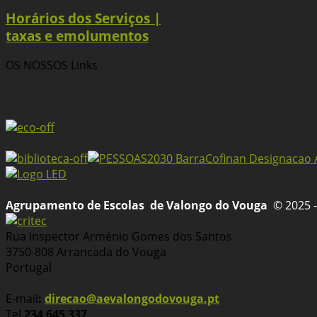
Horários dos Serviços |
taxas e emolumentos
OS NOSSOS
Links
Agrupamento de Escolas
de Valongo do Vouga
© 2025 -
Rua Inspector Arménio Gomes dos Santos
3750-808 Arrancada do Vouga
Portugal
E-mail
:
direcao@aevalongodovouga.pt
Tel
234 645 337