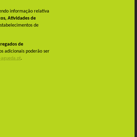
endo informação relativa
os, Atividades de
estabelecimentos de
rregados de
os adicionais poderão ser
agueda.pt
.