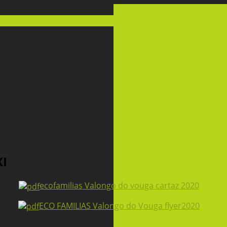
XI
ecofamilias Valongo do vouga cartaz 2020
ECO FAMILIAS Valongo do Vouga flyer2020