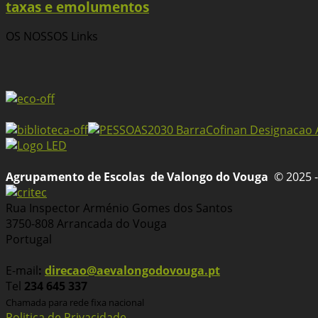
taxas e emolumentos
OS NOSSOS
Links
Agrupamento de Escolas
de Valongo do Vouga
© 2025 -
Rua Inspector Arménio Gomes dos Santos
3750-808 Arrancada do Vouga
Portugal
E-mail
:
direcao@aevalongodovouga.pt
Tel
234 645 337
Chamada para rede fixa nacional
Politica de Privacidade