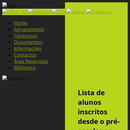
Home
Agrupamento
Concursos
Documentos
Informações
Contactos
Área Reservada
Biblioteca
Lista de
alunos
inscritos
desde o pré-