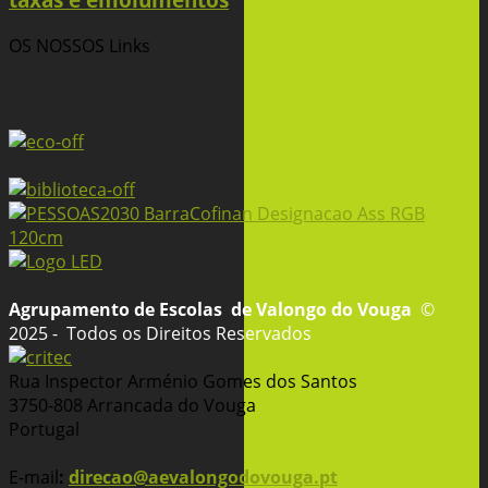
OS NOSSOS
Links
Agrupamento de Escolas
de Valongo do Vouga
©
2025 - Todos os Direitos Reservados
Rua Inspector Arménio Gomes dos Santos
3750-808 Arrancada do Vouga
Portugal
E-mail
:
direcao@aevalongodovouga.pt