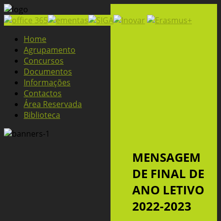
Home
Agrupamento
Concursos
Documentos
Informações
Contactos
Área Reservada
Biblioteca
MENSAGEM
DE FINAL DE
ANO LETIVO
2022-2023