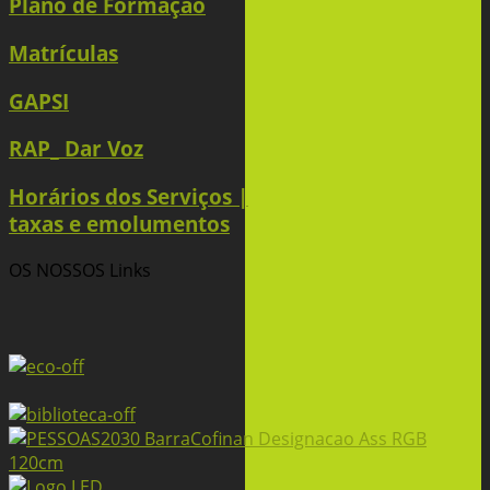
Plano de Formação
Matrículas
GAPSI
RAP_ Dar Voz
Horários dos Serviços |
taxas e emolumentos
OS NOSSOS
Links