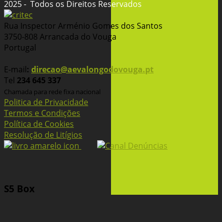
2025 - Todos os Direitos Reservados
Rua Inspector Arménio Gomes dos Santos
3750-808 Arrancada do Vouga
Portugal
E-mail
:
direcao@aevalongodovouga.pt
Tel
234 645 337
Chamada para rede fixa nacional
Politica de Privacidade
Termos e Condições
Política de Cookies
Resolução de Litígios
S5 Box