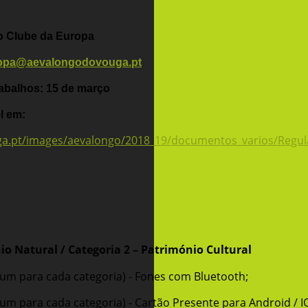
o Clube da Europa
opa@aevalongodovouga.pt
rabalhos: 15 de março
l em:
ga.pt/images/aevalongo/2018_19/documentos_varios/Regul
io Natural / Categoria 2 – Património Cultural
um para cada categoria) - Fones com Bluetooth;
um para cada categoria) - Cartão Presente para Android / I