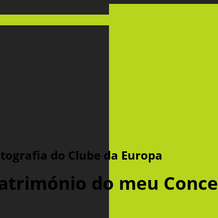
tografia do Clube da Europa
atrimónio do meu Conce