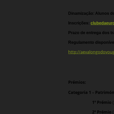
Dinamização: Alunos d
Inscrições:
clubedaeur
Prazo de entrega dos t
Regulamento disponíve
http://aevalongodovou
Prémios:
Categoria 1 – Patrimón
1º Prémio
(
2º Prémio
(