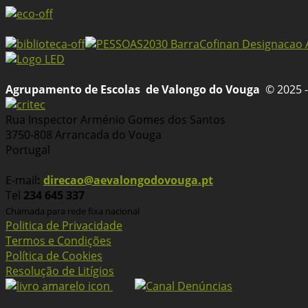
Agrupamento de Escolas
de Valongo do Vouga
© 2025 -
Rua Inspector Arménio Gomes dos Santos
3750-808 Arrancada do Vouga
Portugal
E-mail
:
direcao@aevalongodovouga.pt
Tel
234 645 337
Chamada para rede fixa nacional
Politica de Privacidade
Termos e Condições
Política de Cookies
Resolução de Litígios