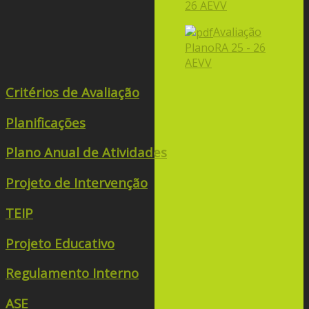
26 AEVV
Avaliação
PlanoRA 25 - 26
AEVV
Critérios de Avaliação
Planificações
Plano Anual de Atividades
Projeto de Intervenção
TEIP
Projeto Educativo
Regulamento Interno
ASE