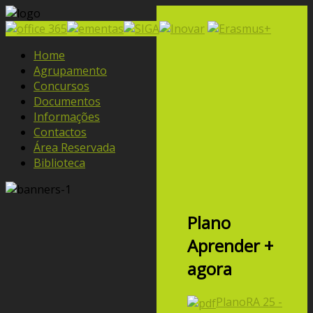
Home
Agrupamento
Concursos
Documentos
Informações
Contactos
Área Reservada
Biblioteca
Plano
Aprender +
agora
PlanoRA 25 -