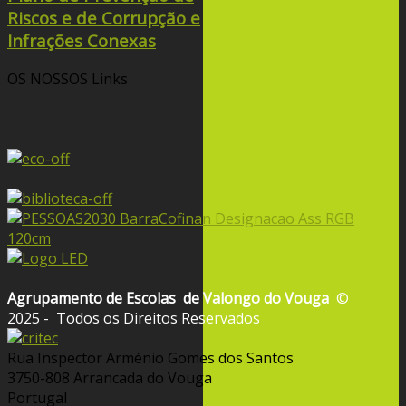
Riscos e de Corrupção e
Infrações Conexas
OS NOSSOS
Links
Agrupamento de Escolas
de Valongo do Vouga
©
2025 - Todos os Direitos Reservados
Rua Inspector Arménio Gomes dos Santos
3750-808 Arrancada do Vouga
Portugal