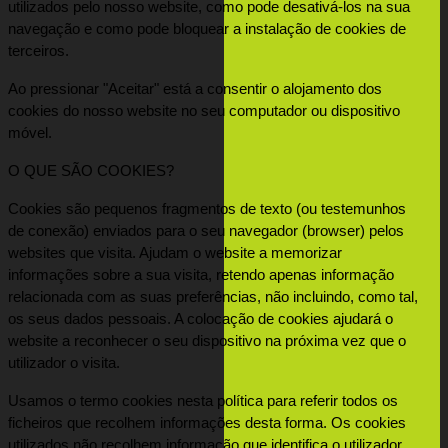
utilizados pelo nosso website, como pode desativá-los na sua 
navegação e como pode bloquear a instalação de cookies de 
terceiros.
Ao pressionar "Aceitar" está a consentir o alojamento dos 
cookies do nosso website no seu computador ou dispositivo 
móvel.
O QUE SÃO COOKIES?
Cookies são pequenos fragmentos de texto (ou testemunhos 
de conexão) enviados para o seu navegador (browser) pelos 
websites que visita. Ajudam o website a memorizar 
informações sobre a sua visita, retendo apenas informação 
relacionada com as suas preferências, não incluindo, como tal, 
os seus dados pessoais. A colocação de cookies ajudará o 
website a reconhecer o seu dispositivo na próxima vez que o 
utilizador o visita.
Usamos o termo cookies nesta política para referir todos os 
ficheiros que recolhem informações desta forma. Os cookies 
utilizados não recolhem informação que identifica o utilizador. 