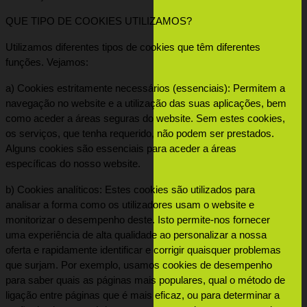
QUE TIPO DE COOKIES UTILIZAMOS?
Utilizamos diferentes tipos de cookies que têm diferentes 
funções. Vejamos:
a) Cookies estritamente necessários (essenciais): Permitem a 
navegação no website e a utilização das suas aplicações, bem 
como aceder a áreas seguras do website. Sem estes cookies, 
os serviços, que tenha requerido, não podem ser prestados. 
Alguns cookies são essenciais para aceder a áreas 
específicas do nosso website.
b) Cookies analíticos: Estes cookies são utilizados para 
analisar a forma como os utilizadores usam o website e 
monitorizar o desempenho deste. Isto permite-nos fornecer 
uma experiência de alta qualidade ao personalizar a nossa 
oferta e rapidamente identificar e corrigir quaisquer problemas 
que surjam. Por exemplo, usamos cookies de desempenho 
para saber quais as páginas mais populares, qual o método de 
ligação entre páginas que é mais eficaz, ou para determinar a 