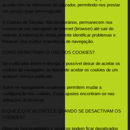
acordo com os interesses do utilizador, permitindo-nos prestar 
um serviço mais personalizado.
f) Cookies de Sessão: São temporários, permanecem nos 
cookies do seu navegador de internet (browser) até sair do 
website. A informação obtida permite identificar problemas e 
fornecer uma melhor experiência de navegação.
COMO DESACTIVAR O USO DOS COOKIES?
Se o utilizador assim o desejar, é possível deixar de aceitar os 
cookies do navegador, ou deixar de aceitar os cookies de um 
qualquer serviço particular.
Todos os navegadores modernos permitem mudar a 
configuração dos cookies. Estes ajustes encontram-se nas 
definições do browser.
O QUE É QUE ACONTECE QUANDO SE DESACTIVAM OS 
COOKIES?
Algumas funcionalidades e serviços podem ficar desativados 