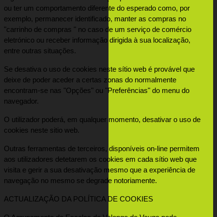
ou ter um comportamento diferente do esperado como, por 
exemplo, permanecer identificado, manter as compras no 
"carrinho de compras " no caso de um serviço de comércio 
eletrónico ou receber informação dirigida à sua localização, 
entre outras situações.
Se desativa o uso de cookies neste sítio web é provável que 
deixe de poder aceder a certas zonas do normalmente 
encontram-se nas "Opções" ou "Preferências" do menu do 
navegador.
O utilizador poderá, em qualquer momento, desativar o uso de 
cookies neste sitio web.
Outras ferramentas de terceiros, disponíveis on-line permitem 
aos utilizadores detetarem os cookies em cada sítio web que 
visita e gerir a sua desativação mesmo que a experiência de 
navegação no mesmo se degrade notoriamente.
ACTUALIZAÇÃO DA POLÍTICA DE COOKIES