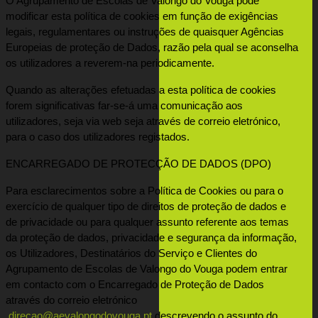
O Agrupamento de Escolas de Valongo do Vouga pode 
modificar esta política de cookies em função de exigências 
legais, regulamentares ou instruções de quaisquer Agências 
Europeias de proteção de Dados, razão pela qual se aconselha 
os utilizadores a reverem-na periodicamente.
Quando as alterações efetuadas a esta política de cookies 
forem significativas far-se-á uma comunicação aos 
utilizadores, seja via web seja através de correio eletrónico, 
para o caso dos utilizadores registados.
ENCARREGADO DE PROTECÇÃO DE DADOS (DPO)
Para esclarecimentos sobre a Política de Cookies ou para o 
exercício de qualquer tipo de direitos de proteção de dados e 
de privacidade ou para qualquer assunto referente aos temas 
da proteção de dados, privacidade e segurança da informação, 
os Utilizadores, Destinatários do Serviço e Clientes do 
Agrupamento de Escolas de Valongo do Vouga podem entrar 
em contacto com o Encarregado de Proteção de Dados 
através do correio eletrónico 

direcao@aevalongodovouga.pt
 descrevendo o assunto do 