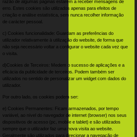
razão de algumas páginas estarem a receber mensagens de 
erro. Estes cookies são utilizados apenas para efeitos de 
criação e análise estatística, sem nunca recolher informação 
de carácter pessoal.
c) Cookies funcionalidade: Guardam as preferências do 
utilizador relativamente à utilização do website, de forma que 
não seja necessário voltar a configurar o website cada vez que 
o visita.
d)Cookies de Terceiros: Medem o sucesso de aplicações e a 
eficácia da publicidade de terceiros. Podem também ser 
utilizados no sentido de personalizar um widget com dados do 
utilizador.
Por outro lado, os cookies podem ser:
e) Cookies Permanentes: Ficam armazenados, por tempo 
variável, ao nível do navegador de internet (browser) nos seus 
dispositivos de acesso (pc, mobile e tablet) e são utilizados 
sempre que o utilizador faz uma nova visita ao website. 
Geralmente são utilizados para direcionar a navegação de 