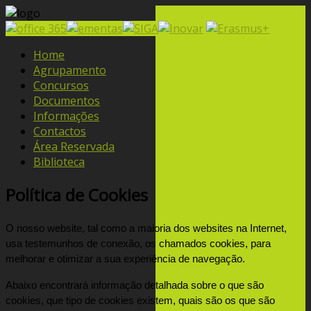
Home
Agrupamento
Concursos
Documentos
Informações
Contactos
Área Reservada
Biblioteca
Política de Cookies
O nosso website, tal como a maioria dos websites na Internet, 
usa testemunhos de conexão, os chamados cookies, para 
melhorar e otimizar a sua experiência de navegação.
Abaixo encontrará informação detalhada sobre o que são 
cookies, que tipo de cookies existem, quais são os que são 