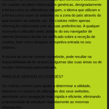
Os cookies recolhem informações genéricas, designadamente 
a forma como os utilizadores chegam, o idioma que utilizam e 
a forma como usam os websites ou a zona do país através do 
qual acedem ao website, etc. Os cookies retêm apenas 
informação relacionada com as suas preferências. A qualquer 
momento o utilizador pode, através do seu navegador de 
internet (browser) decidir ser notificado sobre a receção de 
cookies, bem como bloquear a respetiva entrada no seu 
sistema.
A recusa de uso de cookies no website, pode resultar na 
impossibilidade de ter acesso a algumas das suas áreas ou de 
receber informação personalizada.
PARA QUE SERVEM OS COOKIES?
Os cookies servem para ajudar a determinar a utilidade, 
interesse e o número de utilizações dos seus websites, 
permitindo uma navegação mais rápida e eficiente, eliminando 
a necessidade de introduzir repetidamente as mesmas 
informações.