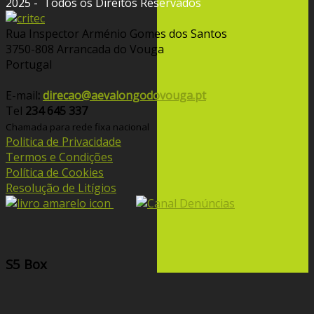
2025 - Todos os Direitos Reservados
Rua Inspector Arménio Gomes dos Santos
3750-808 Arrancada do Vouga
Portugal
E-mail
:
direcao@aevalongodovouga.pt
Tel
234 645 337
Chamada para rede fixa nacional
Politica de Privacidade
Termos e Condições
Política de Cookies
Resolução de Litígios
S5 Box