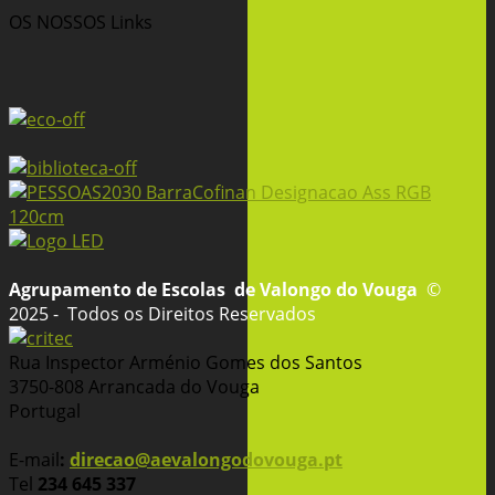
OS NOSSOS
Links
Agrupamento de Escolas
de Valongo do Vouga
©
2025 - Todos os Direitos Reservados
Rua Inspector Arménio Gomes dos Santos
3750-808 Arrancada do Vouga
Portugal
E-mail
:
direcao@aevalongodovouga.pt
Tel
234 645 337