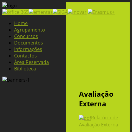
Home
Agrupamento
Concursos
Documentos
Informações
Contactos
Área Reservada
Biblioteca
Avaliação
Externa
Relatório de
Avaliação Externa