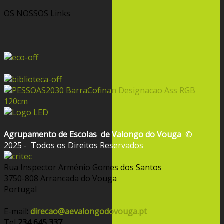
OS NOSSOS
Links
Agrupamento de Escolas
de Valongo do Vouga
©
2025 - Todos os Direitos Reservados
Rua Inspector Arménio Gomes dos Santos
3750-808 Arrancada do Vouga
Portugal
E-mail
:
direcao@aevalongodovouga.pt
Tel
234 645 337