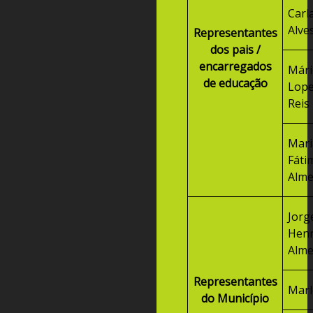
Carl
Alves
Representantes
dos pais /
encarregados
Már
de educação
Lop
Reis
Ma
Fá
Alme
Jorg
Hen
Alme
Representantes
Marl
do Município