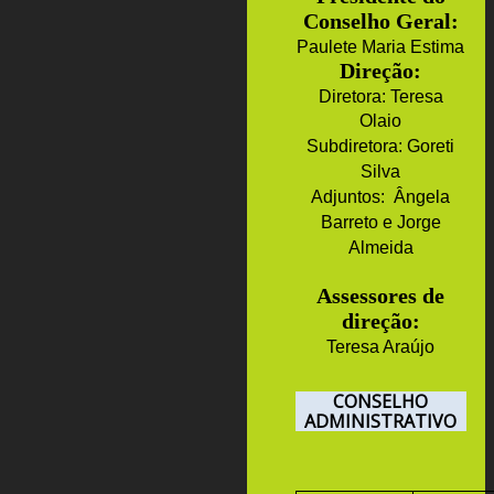
Conselho Geral:
Paulete Maria Estima
Direção:
Diretora:
Teresa
Olaio
Subdiretora:
Goreti
Silva
Adjuntos: Ângela
Barreto e Jorge
Almeida
Assessores de
direção:
Teresa Araújo
CONSELHO
ADMINISTRATIVO