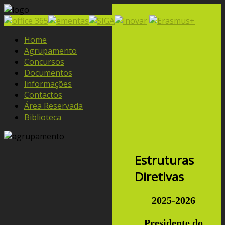
Home
Agrupamento
Concursos
Documentos
Informações
Contactos
Área Reservada
Biblioteca
Estruturas
Diretivas
2025-2026
Presidente do